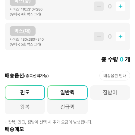
박스(중)
0
사이즈: 410x310x280
(우체국 4호 박스 크기)
박스(대)
0
사이즈: 480x380x340
(우체국 5호 박스 크기)
총 수량
0
개
배송옵션
(중복선택가능)
배송옵션 안내
편도
일반퀵
짐받이
왕복
긴급퀵
• 왕복, 긴급, 짐받이 선택 시 추가 요금이 발생됩니다.
배송메모