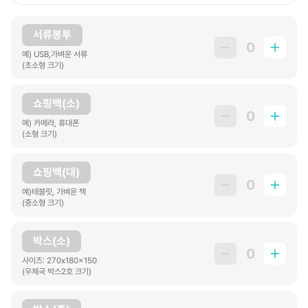
서류봉투
0
예) USB,가벼운 서류
(초소형 크기)
쇼핑백(소)
0
예) 카메라, 휴대폰
(소형 크기)
쇼핑백(대)
0
예)테블릿, 가벼운 책
(중소형 크기)
박스(소)
0
사이즈: 270x180x150
(우체국 박스2호 크기)