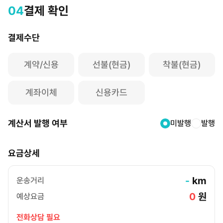
04
결제 확인
결제수단
계약/신용
선불(현금)
착불(현금)
계좌이체
신용카드
계산서 발행 여부
미발행
발행
요금상세
-
km
운송거리
0
원
예상요금
전화상담 필요